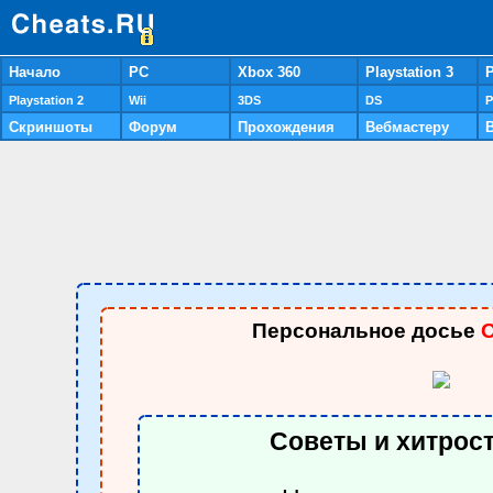
Начало
PC
Xbox 360
Playstation 3
P
Playstation 2
Wii
3DS
DS
P
Скриншоты
Форум
Прохождения
Вебмастеру
Персональное досье
О
Советы и хитрост