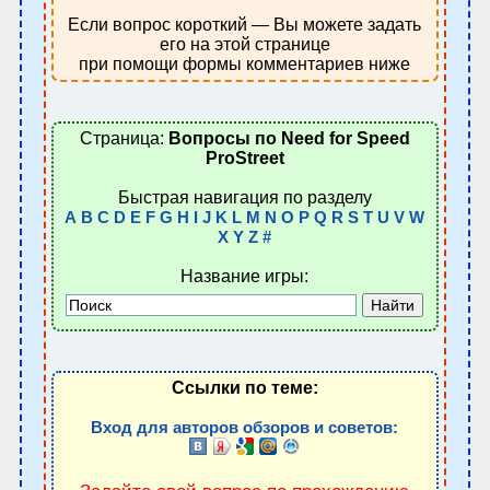
Если вопрос короткий — Вы можете задать
его на этой странице
при помощи формы комментариев ниже
Страница:
Вопросы по Need for Speed
ProStreet
Быстрая навигация по разделу
A
B
C
D
E
F
G
H
I
J
K
L
M
N
O
P
Q
R
S
T
U
V
W
X
Y
Z
#
Название игры:
Ссылки по теме:
Вход для авторов обзоров и советов: