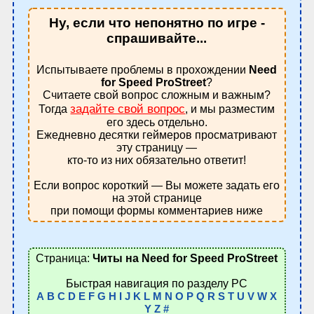
Ну, если что непонятно по игре -
спрашивайте...
Испытываете проблемы в прохождении
Need
for Speed ProStreet
?
Считаете свой вопрос сложным и важным?
задайте свой вопрос
Тогда
, и мы разместим
его здесь отдельно.
Ежедневно десятки геймеров просматривают
эту страницу —
кто-то из них обязательно ответит!
Если вопрос короткий — Вы можете задать его
на этой странице
при помощи формы комментариев ниже
Страница:
Читы на Need for Speed ProStreet
Быстрая навигация по разделу PC
A
B
C
D
E
F
G
H
I
J
K
L
M
N
O
P
Q
R
S
T
U
V
W
X
Y
Z
#