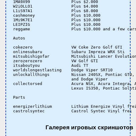
1MA9X99                 Plus $2.000

W2iOLLO1                Plus $4.000

L1iS97A1                Plus $8.000

cashmoney               Plus $10.000

1Mi9K7E1                Plus $10.000

LEIPZIG                 Plus $10.000

reggame                 Plus $10.000 and a few cars
Autos

cokezero                VW Coke Zero Golf GTI

onlinesubaru            Subaru Impreza WRX Sti

mitsubishigofar         Mitsubishi Lancer Evolution
zerozerozero            VW Golf GTI

itsaboutyou             Audi TT

worldslongestlasting    Dodge Viper SRT10

unlockallthings         Nissan 240SX, Pontiac GTO, 
                        and Dodge Viper

collectorsed            Acura NSX, Acura Integra, A
                        Lexus IS350, Pontiac Solsti
Parts

energizerlithium        Lithium Energize Vinyl frei
castrolsyntec           Castrol Syntec Vinyl frei

Галерея игровых скриншотов