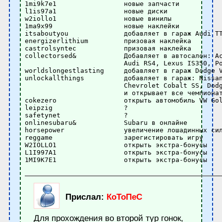
1mi9k7e1                 новые запчасти 

l1is97a1                 новые диски 

w2iollo1                 новые винилы 

1ma9x99                  новые наклейки 

itsaboutyou              добавляет в гараж Audi TT
energizerlithium         призовая наклейка 

castrolsyntec            призовая наклейка 

collectorsed&            Добавляет в автосалон: Ac
                         Audi RS4, Lexus IS350, Po
worldslongestlasting     добавляет в гараж Dodge V
unlockallthings          добавляет в гараж: Nissan
                         Chevrolet Cobalt SS, Dodg
			 и открывает все чемпионаты 

cokezero                 открыть автомобиль VW Gol
leipzig                  ? 

safetynet                ? 

onlinesubaru&            Subaru в онлайне 

horsepower               увеличение лошадинных сил
reggame                  зарегистировать игру 

W2IOLLO1                 открыть экстра-бонусы 

L1I997A1                 открыть экстра-бонусы 

1MI9K7E1                 открыть экстра-бонусы
Прислал:
КоТоПеС
Для прохождения во второй тур гонок,