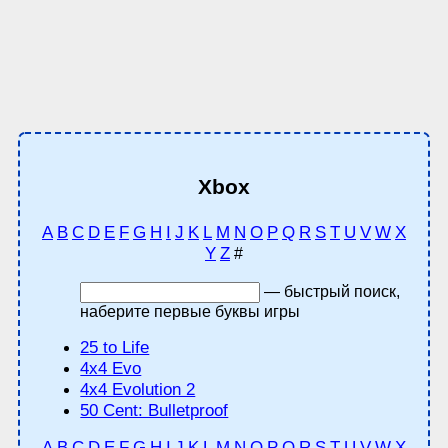
Xbox
A
B
C
D
E
F
G
H
I
J
K
L
M
N
O
P
Q
R
S
T
U
V
W
X
Y
Z
#
— быстрый поиск,
наберите первые буквы игры
25 to Life
4x4 Evo
4x4 Evolution 2
50 Cent: Bulletproof
A
B
C
D
E
F
G
H
I
J
K
L
M
N
O
P
Q
R
S
T
U
V
W
X