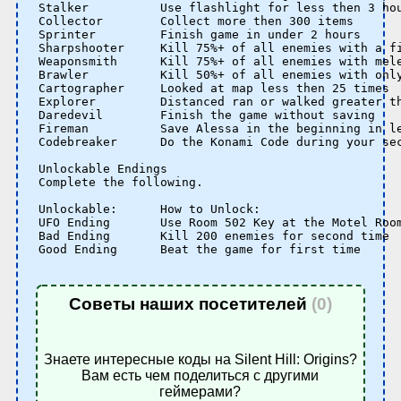
Stalker          Use flashlight for less then 3 hou
Collector        Collect more then 300 items 

Sprinter         Finish game in under 2 hours 

Sharpshooter     Kill 75%+ of all enemies with a fi
Weaponsmith      Kill 75%+ of all enemies with mele
Brawler          Kill 50%+ of all enemies with only
Cartographer     Looked at map less then 25 times 

Explorer         Distanced ran or walked greater th
Daredevil        Finish the game without saving 

Fireman          Save Alessa in the beginning in le
Codebreaker      Do the Konami Code during your sec
Unlockable Endings 

Complete the following. 

Unlockable:      How to Unlock:

UFO Ending       Use Room 502 Key at the Motel Room
Bad Ending       Kill 200 enemies for second time 

Good Ending      Beat the game for first time

Советы наших посетителей
(0)
Знаете интересные коды на Silent Hill: Origins?
Вам есть чем поделиться с другими
геймерами?