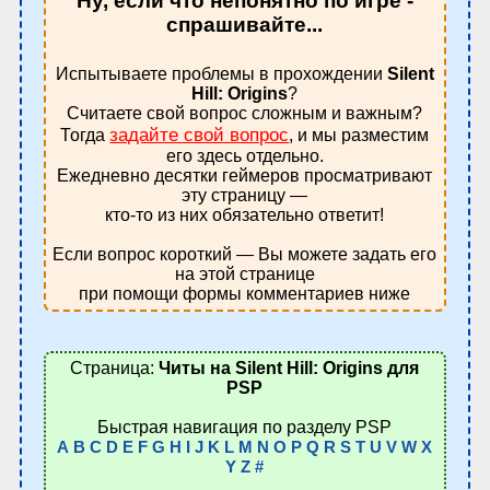
Ну, если что непонятно по игре -
спрашивайте...
Испытываете проблемы в прохождении
Silent
Hill: Origins
?
Считаете свой вопрос сложным и важным?
задайте свой вопрос
Тогда
, и мы разместим
его здесь отдельно.
Ежедневно десятки геймеров просматривают
эту страницу —
кто-то из них обязательно ответит!
Если вопрос короткий — Вы можете задать его
на этой странице
при помощи формы комментариев ниже
Страница:
Читы на Silent Hill: Origins для
PSP
Быстрая навигация по разделу PSP
A
B
C
D
E
F
G
H
I
J
K
L
M
N
O
P
Q
R
S
T
U
V
W
X
Y
Z
#