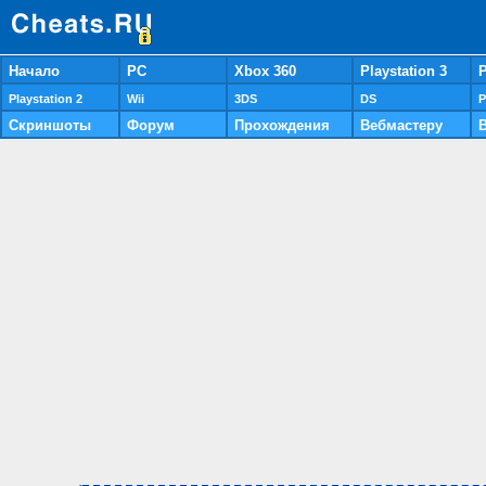
Начало
PC
Xbox 360
Playstation 3
P
Playstation 2
Wii
3DS
DS
P
Скриншоты
Форум
Прохождения
Вебмастеру