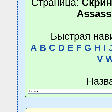
Страница:
Скрин
Assass
Быстрая нав
A
B
C
D
E
F
G
H
I
V
Назв