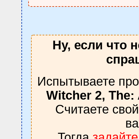
Ну, если что 
спраш
Испытываете про
Witcher 2, The:
Считаете сво
в
Тогда
задайте