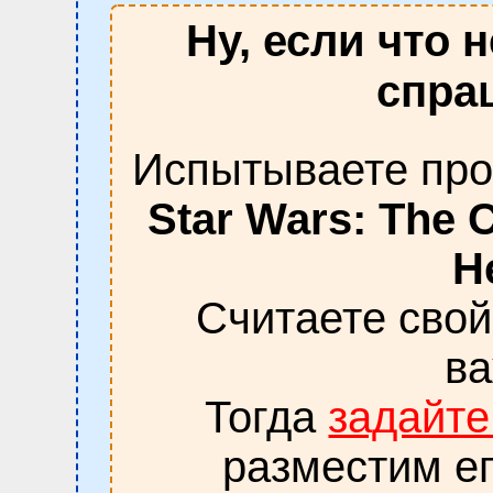
Ну, если что 
спраш
Испытываете про
Star Wars: The 
H
Считаете сво
в
Тогда
задайте
разместим ег