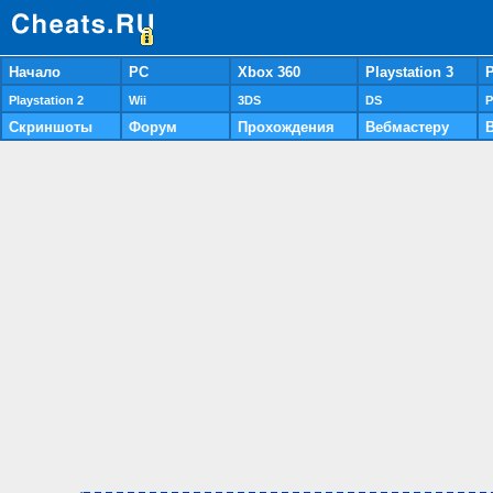
Начало
PC
Xbox 360
Playstation 3
P
Playstation 2
Wii
3DS
DS
P
Скриншоты
Форум
Прохождения
Вебмастеру