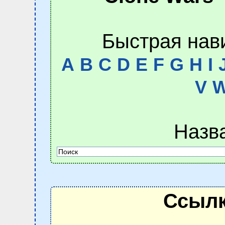
Быстрая нав
A
B
C
D
E
F
G
H
I
V
Назв
Ссылк