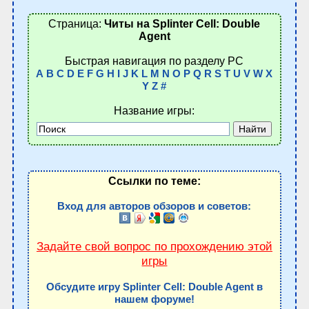
Страница:
Читы на Splinter Cell: Double
Agent
Быстрая навигация по разделу PC
A
B
C
D
E
F
G
H
I
J
K
L
M
N
O
P
Q
R
S
T
U
V
W
X
Y
Z
#
Название игры:
Ссылки по теме:
Вход для авторов обзоров и советов:
Задайте свой вопрос по прохождению этой
игры
Обсудите игру Splinter Cell: Double Agent в
нашем форуме!