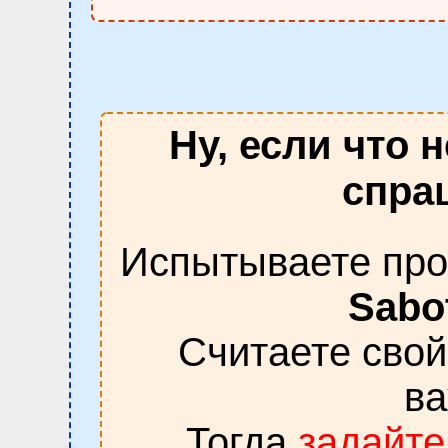
Ну, если что 
спраш
Испытываете про
Sabo
Считаете сво
в
Тогда
задайте