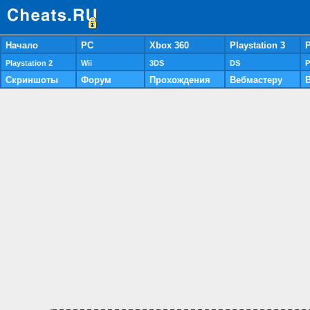
Начало
PC
Xbox 360
Playstation 3
P
Playstation 2
Wii
3DS
DS
P
Скриншоты
Форум
Прохождения
Вебмастеру