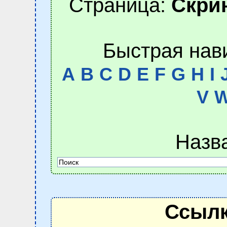
Страница:
Скри
Быстрая нав
A
B
C
D
E
F
G
H
I
V
Назв
Ссылк