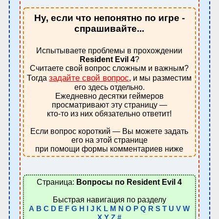
Ну, если что непонятно по игре -
спрашивайте...
Испытываете проблемы в прохождении
Resident Evil 4
?
Считаете свой вопрос сложным и важным?
задайте свой вопрос
Тогда
, и мы разместим
его здесь отдельно.
Ежедневно десятки геймеров
просматривают эту страницу —
кто-то из них обязательно ответит!
Если вопрос короткий — Вы можете задать
его на этой странице
при помощи формы комментариев ниже
Страница:
Вопросы по Resident Evil 4
Быстрая навигация по разделу
A
B
C
D
E
F
G
H
I
J
K
L
M
N
O
P
Q
R
S
T
U
V
W
X
Y
Z
#