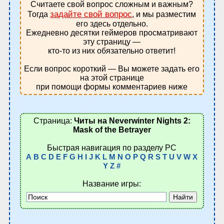
Считаете свой вопрос сложным и важным?
задайте свой вопрос
Тогда
, и мы разместим
его здесь отдельно.
Ежедневно десятки геймеров просматривают
эту страницу —
кто-то из них обязательно ответит!
Если вопрос короткий — Вы можете задать его
на этой странице
при помощи формы комментариев ниже
Страница:
Читы на Neverwinter Nights 2:
Mask of the Betrayer
Быстрая навигация по разделу PC
A
B
C
D
E
F
G
H
I
J
K
L
M
N
O
P
Q
R
S
T
U
V
W
X
Y
Z
#
Название игры: