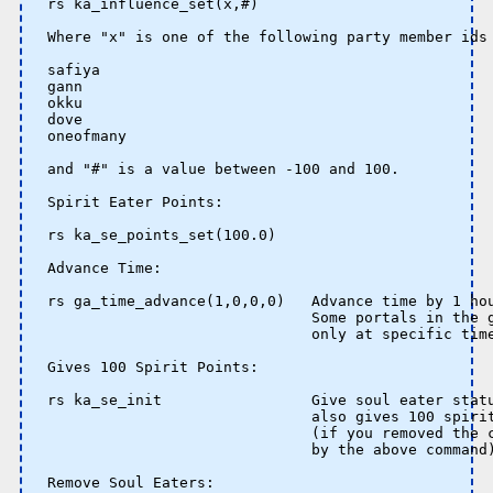
rs ka_influence_set(x,#) 

Where "x" is one of the following party member ids 
safiya

gann

okku

dove

oneofmany 

and "#" is a value between -100 and 100. 

Spirit Eater Points: 

rs ka_se_points_set(100.0)

Advance Time: 

rs ga_time_advance(1,0,0,0)   Advance time by 1 hou
                              Some portals in the g
                              only at specific time
Gives 100 Spirit Points: 

rs ka_se_init                 Give soul eater statu
                              also gives 100 spirit
                              (if you removed the c
                              by the above command)
Remove Soul Eaters: 
