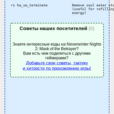
rs ka_se_terminate            Remove soul eater sta
                              (useful for refilling
                              energy)

Советы наших посетителей
(0)
Знаете интересные коды на Neverwinter Nights
2: Mask of the Betrayer?
Вам есть чем поделиться с другими
геймерами?
Добавьте свои советы, тактику
и хитрости по прохождению игры!