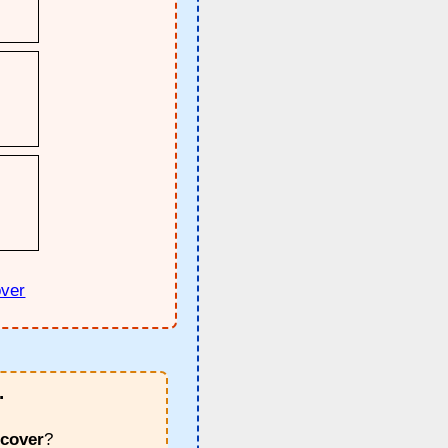
over
.
rcover
?