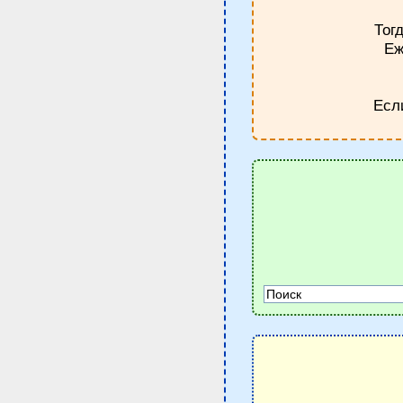
Тог
Еж
Есл