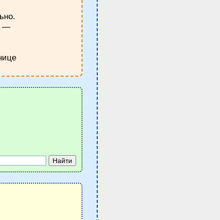
ьно.
у —
нице