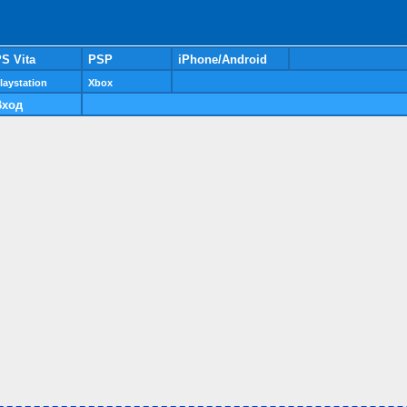
S Vita
PSP
iPhone/Android
laystation
Xbox
Вход