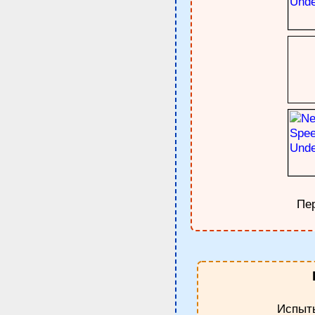
Пе
Испыт