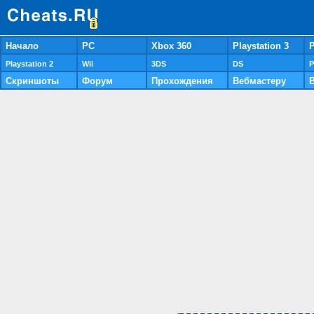
Начало
PC
Xbox 360
Playstation 3
P
Playstation 2
Wii
3DS
DS
P
Скриншоты
Форум
Прохождения
Вебмастеру