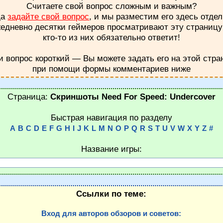
Считаете свой вопрос сложным и важным?
да
задайте свой вопрос
, и мы разместим его здесь отдел
едневно десятки геймеров просматривают эту страниц
кто-то из них обязательно ответит!
и вопрос короткий — Вы можете задать его на этой стра
при помощи формы комментариев ниже
Страница:
Скриншоты Need For Speed: Undercover
Быстрая навигация по разделу
A
B
C
D
E
F
G
H
I
J
K
L
M
N
O
P
Q
R
S
T
U
V
W
X
Y
Z
#
Название игры:
Ссылки по теме:
Вход для авторов обзоров и советов: