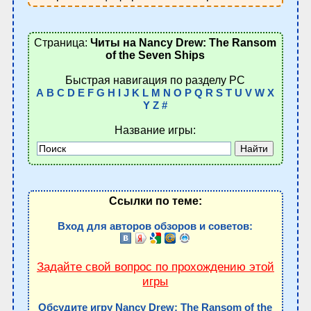
Страница:
Читы на Nancy Drew: The Ransom
of the Seven Ships
Быстрая навигация по разделу PC
A
B
C
D
E
F
G
H
I
J
K
L
M
N
O
P
Q
R
S
T
U
V
W
X
Y
Z
#
Название игры:
Ссылки по теме:
Вход для авторов обзоров и советов:
Задайте свой вопрос по прохождению этой
игры
Обсудите игру Nancy Drew: The Ransom of the