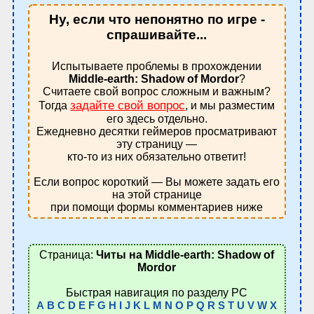
Ну, если что непонятно по игре -
спрашивайте...
Испытываете проблемы в прохождении
Middle-earth: Shadow of Mordor
?
Считаете свой вопрос сложным и важным?
задайте свой вопрос
Тогда
, и мы разместим
его здесь отдельно.
Ежедневно десятки геймеров просматривают
эту страницу —
кто-то из них обязательно ответит!
Если вопрос короткий — Вы можете задать его
на этой странице
при помощи формы комментариев ниже
Страница:
Читы на Middle-earth: Shadow of
Mordor
Быстрая навигация по разделу PC
A
B
C
D
E
F
G
H
I
J
K
L
M
N
O
P
Q
R
S
T
U
V
W
X