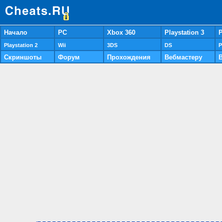
Начало
PC
Xbox 360
Playstation 3
P
Playstation 2
Wii
3DS
DS
P
Скриншоты
Форум
Прохождения
Вебмастеру