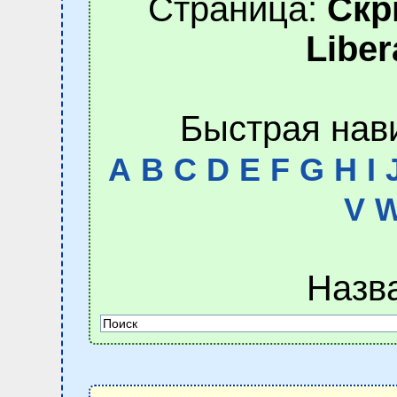
Страница:
Скр
Liber
Быстрая нав
A
B
C
D
E
F
G
H
I
V
Назв