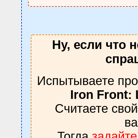
Ну, если что 
спраш
Испытываете про
Iron Front:
Считаете сво
в
Тогда
задайте