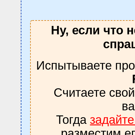
Ну, если что 
спраш
Испытываете про
Считаете сво
в
Тогда
задайте
разместим ег