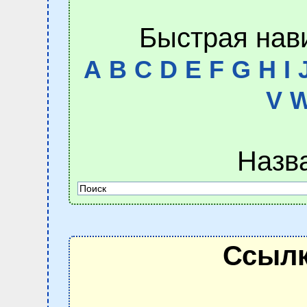
Быстрая нав
A
B
C
D
E
F
G
H
I
V
Назв
Ссылк