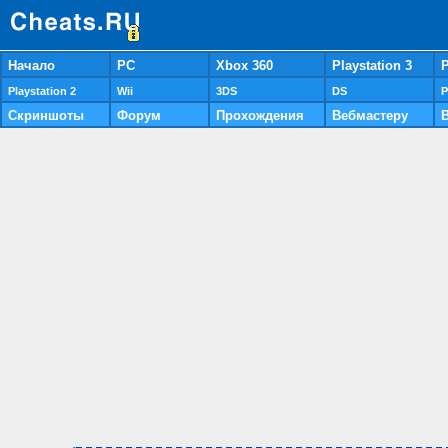
Начало
PC
Xbox 360
Playstation 3
P
Playstation 2
Wii
3DS
DS
P
Скриншоты
Форум
Прохождения
Вебмастеру