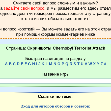
Считаете свой вопрос сложным и важным?
да
задайте свой вопрос
, и мы разместим его здесь отдел
едневно десятки геймеров просматривают эту страниц
кто-то из них обязательно ответит!
и вопрос короткий — Вы можете задать его на этой стра
при помощи формы комментариев ниже
Страница:
Скриншоты Chernobyl Terrorist Attack
Быстрая навигация по разделу
A
B
C
D
E
F
G
H
I
J
K
L
M
N
O
P
Q
R
S
T
U
V
W
X
Y
Z
#
Название игры:
Ссылки по теме:
Вход для авторов обзоров и советов: