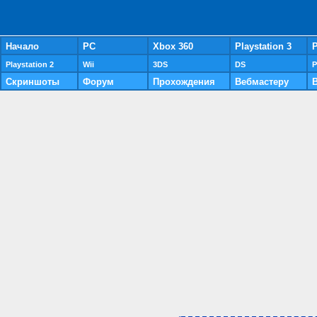
Начало
PC
Xbox 360
Playstation 3
P
Playstation 2
Wii
3DS
DS
P
Скриншоты
Форум
Прохождения
Вебмастеру