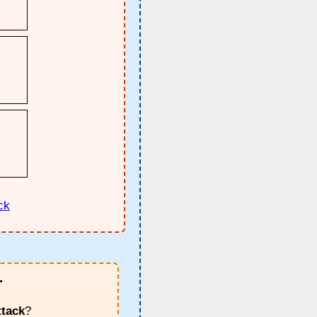
ck
.
ttack
?