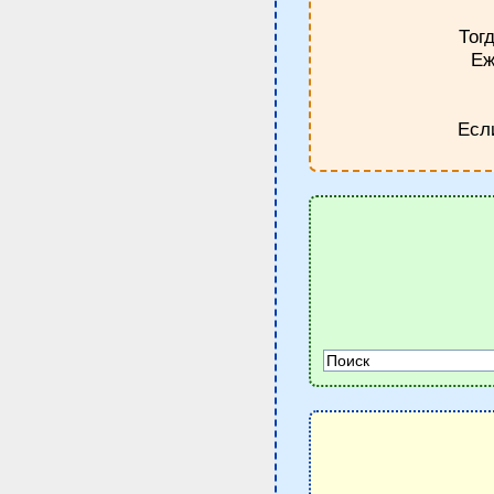
Тог
Еж
Есл