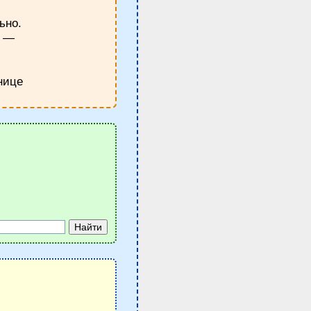
ьно.
у —
нице