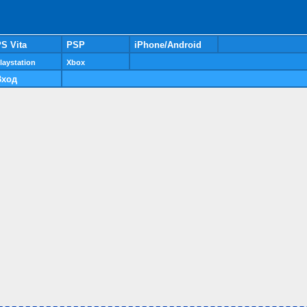
S Vita
PSP
iPhone/Android
laystation
Xbox
Вход