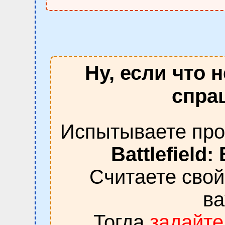
Ну, если что 
спраш
Испытываете про
Battlefield
Считаете сво
в
Тогда
задайте