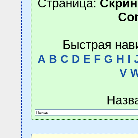
Страница:
Скринш
Co
Быстрая нав
A
B
C
D
E
F
G
H
I
V
Назв