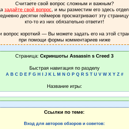
Считаете свой вопрос сложным и важным?
да
задайте свой вопрос
, и мы разместим его здесь отдел
едневно десятки геймеров просматривают эту страниц
кто-то из них обязательно ответит!
и вопрос короткий — Вы можете задать его на этой стра
при помощи формы комментариев ниже
Страница:
Скриншоты Assassin s Creed 3
Быстрая навигация по разделу
A
B
C
D
E
F
G
H
I
J
K
L
M
N
O
P
Q
R
S
T
U
V
W
X
Y
Z
#
Название игры:
Ссылки по теме:
Вход для авторов обзоров и советов: