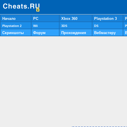
Начало
PC
Xbox 360
Playstation 3
P
Playstation 2
Wii
3DS
DS
P
Скриншоты
Форум
Прохождения
Вебмастеру