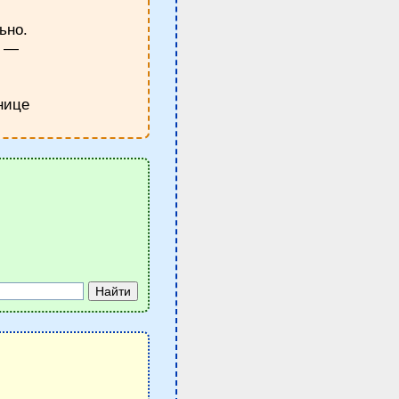
ьно.
у —
нице