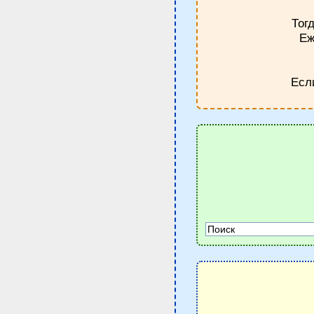
Тог
Еж
Есл