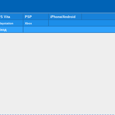
S Vita
PSP
iPhone/Android
laystation
Xbox
Вход