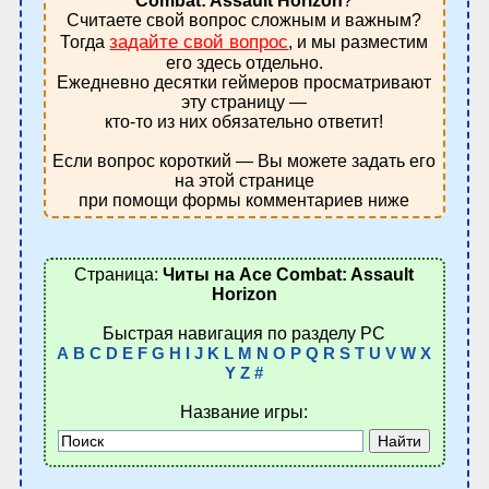
Combat: Assault Horizon
?
Считаете свой вопрос сложным и важным?
задайте свой вопрос
Тогда
, и мы разместим
его здесь отдельно.
Ежедневно десятки геймеров просматривают
эту страницу —
кто-то из них обязательно ответит!
Если вопрос короткий — Вы можете задать его
на этой странице
при помощи формы комментариев ниже
Страница:
Читы на Ace Combat: Assault
Horizon
Быстрая навигация по разделу PC
A
B
C
D
E
F
G
H
I
J
K
L
M
N
O
P
Q
R
S
T
U
V
W
X
Y
Z
#
Название игры: