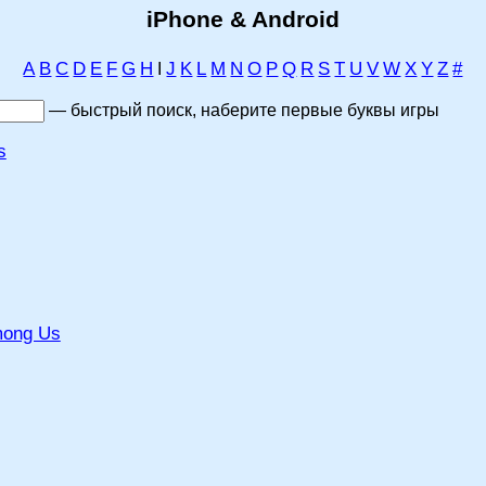
iPhone & Android
A
B
C
D
E
F
G
H
J
K
L
M
N
O
P
Q
R
S
T
U
V
W
X
Y
Z
#
I
— быстрый поиск, наберите первые буквы игры
s
mong Us