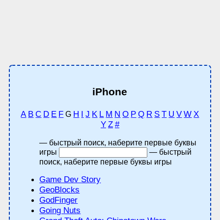
iPhone
A
B
C
D
E
F
H
I
J
K
L
M
N
O
P
Q
R
S
T
U
V
W
X
G
Y
Z
#
— быстрый поиск, наберите первые буквы
игры
— быстрый
поиск, наберите первые буквы игры
Game Dev Story
GeoBlocks
GodFinger
Going Nuts