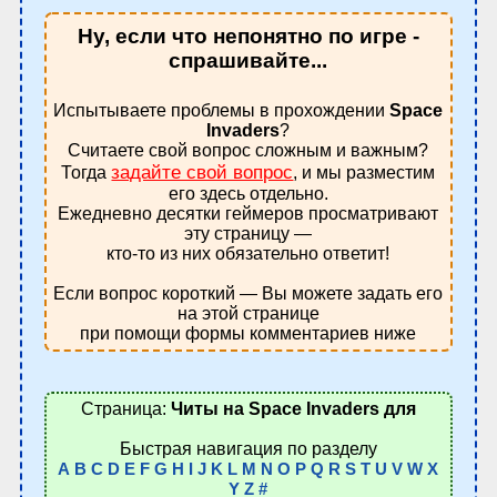
Ну, если что непонятно по игре -
спрашивайте...
Испытываете проблемы в прохождении
Space
Invaders
?
Считаете свой вопрос сложным и важным?
задайте свой вопрос
Тогда
, и мы разместим
его здесь отдельно.
Ежедневно десятки геймеров просматривают
эту страницу —
кто-то из них обязательно ответит!
Если вопрос короткий — Вы можете задать его
на этой странице
при помощи формы комментариев ниже
Страница:
Читы на Space Invaders для
Быстрая навигация по разделу
A
B
C
D
E
F
G
H
I
J
K
L
M
N
O
P
Q
R
S
T
U
V
W
X
Y
Z
#