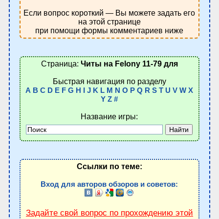
Если вопрос короткий — Вы можете задать его
на этой странице
при помощи формы комментариев ниже
Страница:
Читы на Felony 11-79 для
Быстрая навигация по разделу
A
B
C
D
E
F
G
H
I
J
K
L
M
N
O
P
Q
R
S
T
U
V
W
X
Y
Z
#
Название игры:
Ссылки по теме:
Вход для авторов обзоров и советов:
Задайте свой вопрос по прохождению этой