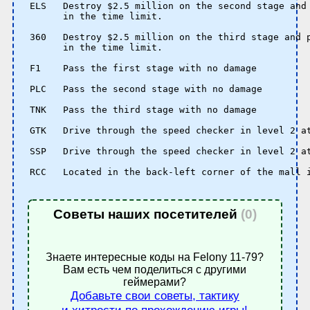
ELS   Destroy $2.5 million on the second stage and 
      in the time limit.

360   Destroy $2.5 million on the third stage and p
      in the time limit.

F1    Pass the first stage with no damage

PLC   Pass the second stage with no damage

TNK   Pass the third stage with no damage

GTK   Drive through the speed checker in level 2 at
SSP   Drive through the speed checker in level 2 at
RCC   Located in the back-left corner of the mall i
Советы наших посетителей
(0)
Знаете интересные коды на Felony 11-79?
Вам есть чем поделиться с другими
геймерами?
Добавьте свои советы, тактику