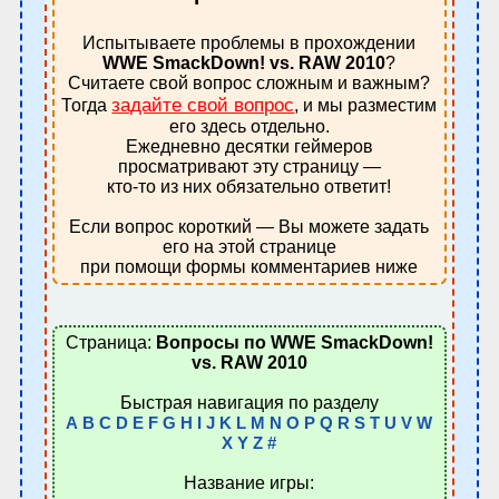
Испытываете проблемы в прохождении
WWE SmackDown! vs. RAW 2010
?
Считаете свой вопрос сложным и важным?
задайте свой вопрос
Тогда
, и мы разместим
его здесь отдельно.
Ежедневно десятки геймеров
просматривают эту страницу —
кто-то из них обязательно ответит!
Если вопрос короткий — Вы можете задать
его на этой странице
при помощи формы комментариев ниже
Страница:
Вопросы по WWE SmackDown!
vs. RAW 2010
Быстрая навигация по разделу
A
B
C
D
E
F
G
H
I
J
K
L
M
N
O
P
Q
R
S
T
U
V
W
X
Y
Z
#
Название игры: