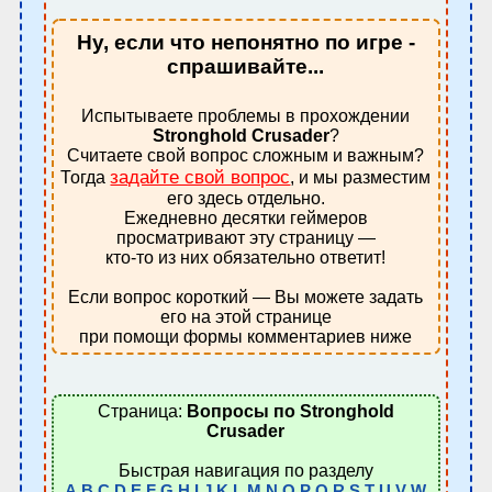
Ну, если что непонятно по игре -
спрашивайте...
Испытываете проблемы в прохождении
Stronghold Crusader
?
Считаете свой вопрос сложным и важным?
задайте свой вопрос
Тогда
, и мы разместим
его здесь отдельно.
Ежедневно десятки геймеров
просматривают эту страницу —
кто-то из них обязательно ответит!
Если вопрос короткий — Вы можете задать
его на этой странице
при помощи формы комментариев ниже
Страница:
Вопросы по Stronghold
Crusader
Быстрая навигация по разделу
A
B
C
D
E
F
G
H
I
J
K
L
M
N
O
P
Q
R
S
T
U
V
W