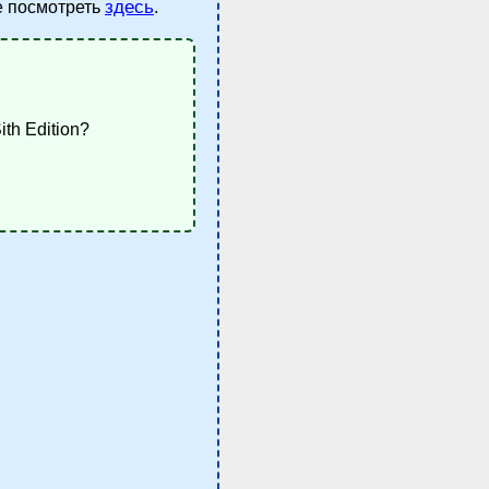
здесь
те посмотреть
.
th Edition?