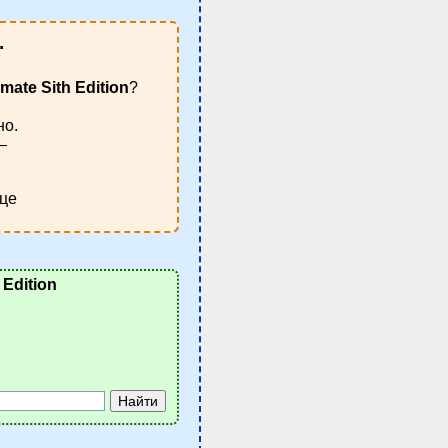
.
mate Sith Edition
?
но.
—
ице
 Edition