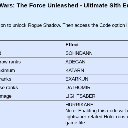
Wars: The Force Unleashed - Ultimate Sith E
sion to unlock Rogue Shadow. Then access the Code option 
Effect:
d
SOHNDANN
row ranks
ADEGAN
maximum
KATARN
ranks
EXARKUN
se ranks
DATHOMIR
damage
LIGHTSABER
HURRIKANE
Note: Enabling this code will 
lightsaber related Holocrons 
game file.