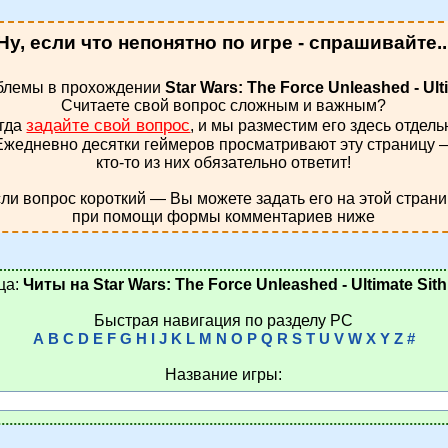
Ну, если что непонятно по игре - спрашивайте..
блемы в прохождении
Star Wars: The Force Unleashed - Ulti
Считаете свой вопрос сложным и важным?
задайте свой вопрос
гда
, и мы разместим его здесь отдель
Ежедневно десятки геймеров просматривают эту страницу 
кто-то из них обязательно ответит!
ли вопрос короткий — Вы можете задать его на этой стран
при помощи формы комментариев ниже
ца:
Читы на Star Wars: The Force Unleashed - Ultimate Sith
Быстрая навигация по разделу PC
A
B
C
D
E
F
G
H
I
J
K
L
M
N
O
P
Q
R
S
T
U
V
W
X
Y
Z
#
Название игры: