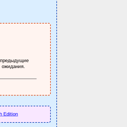
е предыдущие
и ожидания.
h Edition