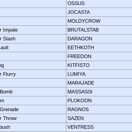
OSSUS
JOCASTA
MOLDYCROW
r Impale
BRUTALSTAB
r Slash
DARAGON
ault
EETHKOTH
FREEDON
ng
KITFISTO
 Flurry
LUMIYA
MARAJADE
 Bomb
MASSASSI
am
PLOKOON
 Grenade
RAGNOS
r Throw
SAZEN
bush
VENTRESS