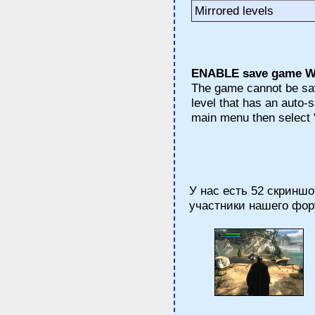
Mirrored levels
ENABLE save game W
The game cannot be sav
level that has an auto-sa
main menu then select "
У нас есть 52 скриншот
участники нашего фор