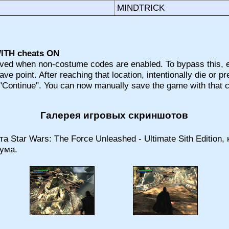
MINDTRICK
ITH cheats ON
ed when non-costume codes are enabled. To bypass this, e
ve point. After reaching that location, intentionally die or pr
Continue". You can now manually save the game with that cod
Галерея игровых скриншотов
а Star Wars: The Force Unleashed - Ultimate Sith Edition
ума.