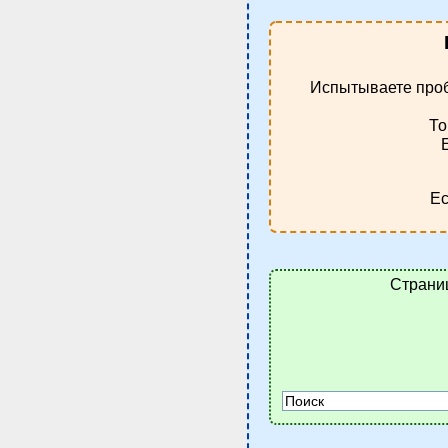
Испытываете про
То
Ес
Страни