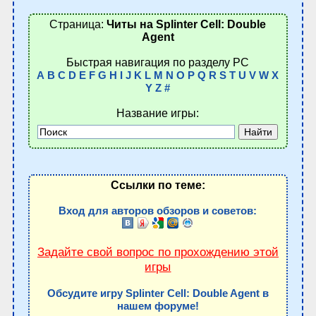
Страница:
Читы на Splinter Cell: Double
Agent
Быстрая навигация по разделу PC
A
B
C
D
E
F
G
H
I
J
K
L
M
N
O
P
Q
R
S
T
U
V
W
X
Y
Z
#
Название игры:
Ссылки по теме:
Вход для авторов обзоров и советов:
Задайте свой вопрос по прохождению этой
игры
Обсудите игру Splinter Cell: Double Agent в
нашем форуме!