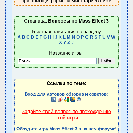
при помощи формы комментариев ниже
Страница:
Вопросы по Mass Effect 3
Быстрая навигация по разделу
A
B
C
D
E
F
G
H
I
J
K
L
M
N
O
P
Q
R
S
T
U
V
W
X
Y
Z
#
Название игры:
Ссылки по теме:
Вход для авторов обзоров и советов:
Задайте свой вопрос по прохождению
этой игры
Обсудите игру Mass Effect 3 в нашем форуме!