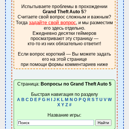
Испытываете проблемы в прохождении
Grand Theft Auto 5
?
Считаете свой вопрос сложным и важным?
задайте свой вопрос
Тогда
, и мы разместим
его здесь отдельно.
Ежедневно десятки геймеров
просматривают эту страницу —
кто-то из них обязательно ответит!
Если вопрос короткий — Вы можете задать
его на этой странице
при помощи формы комментариев ниже
Страница:
Вопросы по Grand Theft Auto 5
Быстрая навигация по разделу
A
B
C
D
E
F
G
H
I
J
K
L
M
N
O
P
Q
R
S
T
U
V
W
X
Y
Z
#
Название игры: