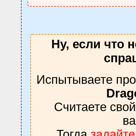
Ну, если что 
спраш
Испытываете про
Drag
Считаете сво
в
Тогда
задайте