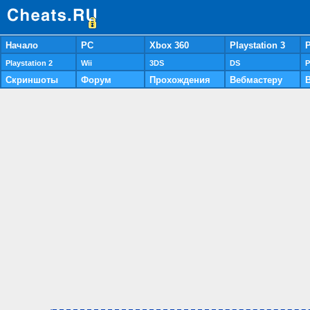
Начало
PC
Xbox 360
Playstation 3
P
Playstation 2
Wii
3DS
DS
P
Скриншоты
Форум
Прохождения
Вебмастеру