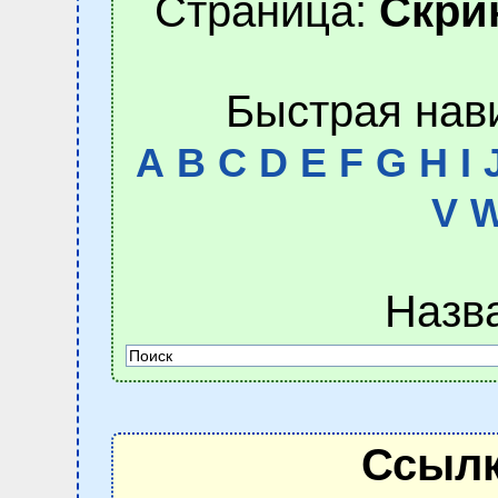
Страница:
Скри
Быстрая нав
A
B
C
D
E
F
G
H
I
V
Назв
Ссылк