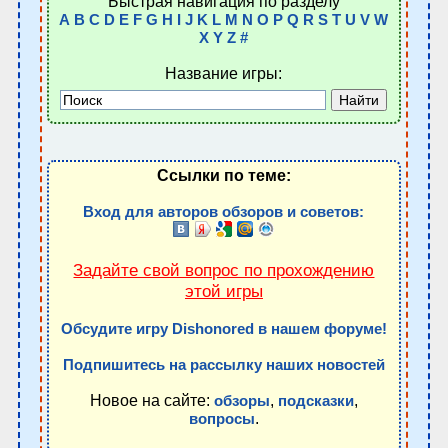
Быстрая навигация по разделу
A
B
C
D
E
F
G
H
I
J
K
L
M
N
O
P
Q
R
S
T
U
V
W
X
Y
Z
#
Название игры:
Ссылки по теме:
Вход для авторов обзоров и советов:
Задайте свой вопрос по прохождению
этой игры
Обсудите игру Dishonored в нашем форуме!
Подпишитесь на рассылку наших новостей
Новое на сайте:
,
,
обзоры
подсказки
.
вопросы