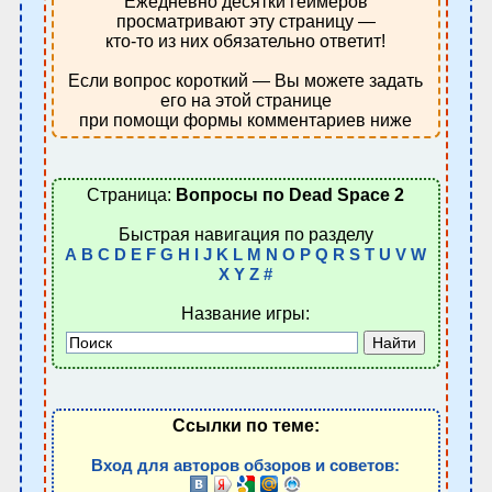
Ежедневно десятки геймеров
просматривают эту страницу —
кто-то из них обязательно ответит!
Если вопрос короткий — Вы можете задать
его на этой странице
при помощи формы комментариев ниже
Страница:
Вопросы по Dead Space 2
Быстрая навигация по разделу
A
B
C
D
E
F
G
H
I
J
K
L
M
N
O
P
Q
R
S
T
U
V
W
X
Y
Z
#
Название игры:
Ссылки по теме:
Вход для авторов обзоров и советов: