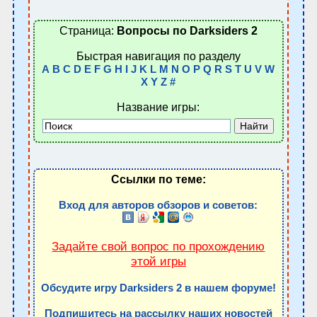
Страница:
Вопросы по Darksiders 2
Быстрая навигация по разделу
A
B
C
D
E
F
G
H
I
J
K
L
M
N
O
P
Q
R
S
T
U
V
W
X
Y
Z
#
Название игры:
Ссылки по теме:
Вход для авторов обзоров и советов:
Задайте свой вопрос по прохождению
этой игры
Обсудите игру Darksiders 2 в нашем форуме!
Подпишитесь на рассылку наших новостей