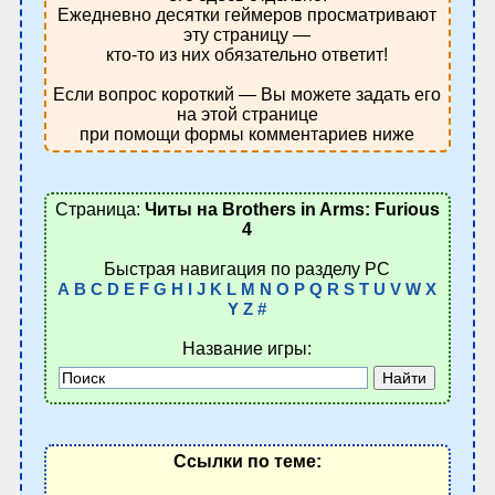
Ежедневно десятки геймеров просматривают
эту страницу —
кто-то из них обязательно ответит!
Если вопрос короткий — Вы можете задать его
на этой странице
при помощи формы комментариев ниже
Страница:
Читы на Brothers in Arms: Furious
4
Быстрая навигация по разделу PC
A
B
C
D
E
F
G
H
I
J
K
L
M
N
O
P
Q
R
S
T
U
V
W
X
Y
Z
#
Название игры:
Ссылки по теме: