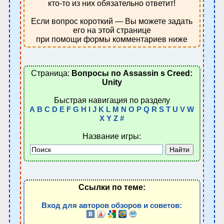
кто-то из них обязательно ответит!
Если вопрос короткий — Вы можете задать
его на этой странице
при помощи формы комментариев ниже
Страница:
Вопросы по Assassin s Creed:
Unity
Быстрая навигация по разделу
A
B
C
D
E
F
G
H
I
J
K
L
M
N
O
P
Q
R
S
T
U
V
W
X
Y
Z
#
Название игры:
Ссылки по теме:
Вход для авторов обзоров и советов: