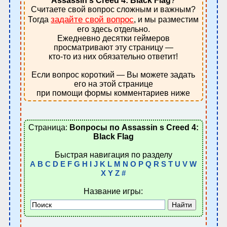
Assassin s Creed 4: Black Flag
?
Считаете свой вопрос сложным и важным?
задайте свой вопрос
Тогда
, и мы разместим
его здесь отдельно.
Ежедневно десятки геймеров
просматривают эту страницу —
кто-то из них обязательно ответит!
Если вопрос короткий — Вы можете задать
его на этой странице
при помощи формы комментариев ниже
Страница:
Вопросы по Assassin s Creed 4:
Black Flag
Быстрая навигация по разделу
A
B
C
D
E
F
G
H
I
J
K
L
M
N
O
P
Q
R
S
T
U
V
W
X
Y
Z
#
Название игры: