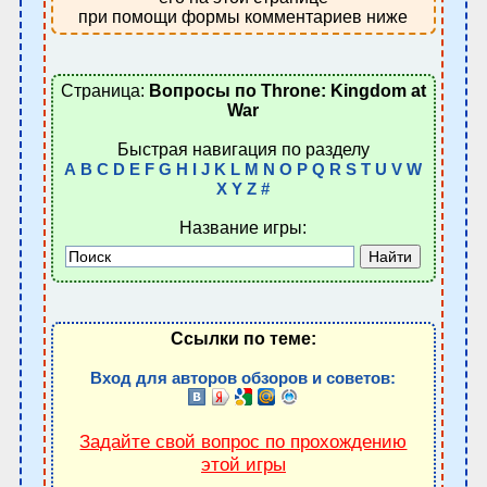
при помощи формы комментариев ниже
Страница:
Вопросы по Throne: Kingdom at
War
Быстрая навигация по разделу
A
B
C
D
E
F
G
H
I
J
K
L
M
N
O
P
Q
R
S
T
U
V
W
X
Y
Z
#
Название игры:
Ссылки по теме:
Вход для авторов обзоров и советов:
Задайте свой вопрос по прохождению
этой игры