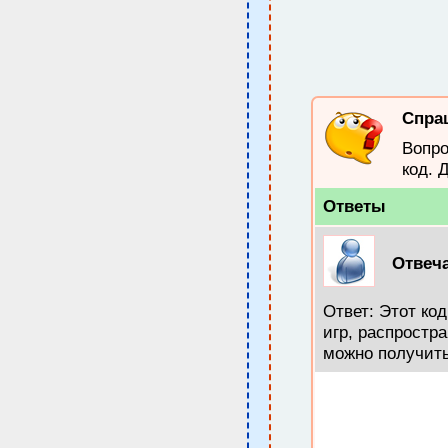
Спра
Вопро
код. 
Ответы
Отвеч
Ответ: Этот ко
игр, распростр
можно получить