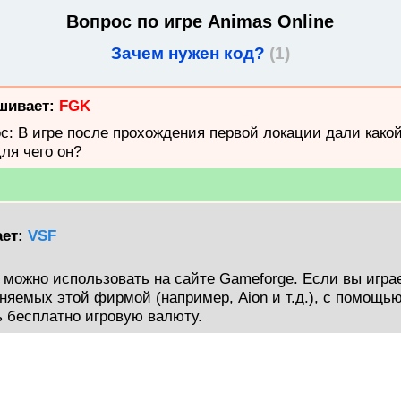
Вопрос по игре
Animas Online
Зачем нужен код?
(1)
шивает:
FGK
с: В игре после прохождения первой локации дали како
Для чего он?
ает:
VSF
д можно использовать на сайте Gameforge. Если вы играе
аняемых этой фирмой (например, Aion и т.д.), с помощью
 бесплатно игровую валюту.