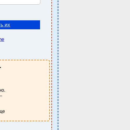
ть их
ne
.
но.
—
ице