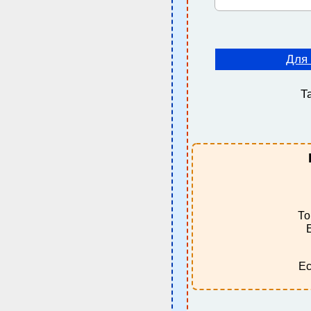
Для 
Т
То
Ес