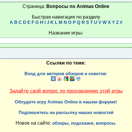
Страница:
Вопросы по Animas Online
Быстрая навигация по разделу
A
B
C
D
E
F
G
H
I
J
K
L
M
N
O
P
Q
R
S
T
U
V
W
X
Y
Z
#
Название игры:
Ссылки по теме:
Вход для авторов обзоров и советов:
Задайте свой вопрос по прохождению этой игры
Обсудите игру Animas Online в нашем форуме!
Подпишитесь на рассылку наших новостей
Новое на сайте:
,
,
.
обзоры
подсказки
вопросы